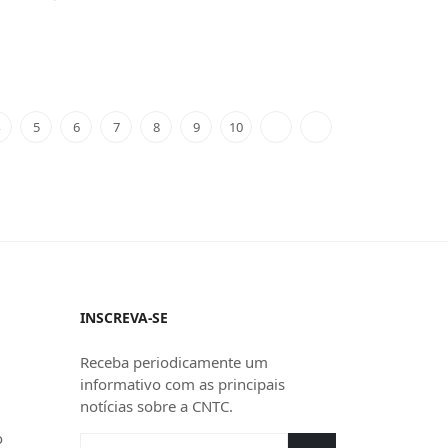
5
6
7
8
9
10
INSCREVA-SE
Receba periodicamente um
informativo com as principais
notícias sobre a CNTC.
o