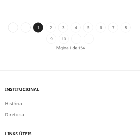
1
2
3
4
5
6
7
8
9
10
Página 1 de 154
INSTITUCIONAL
História
Diretoria
LINKS ÚTEIS