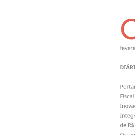
fevere
DIÁR
Porta
Fisca
Inova
Integ
de R$
Orçam