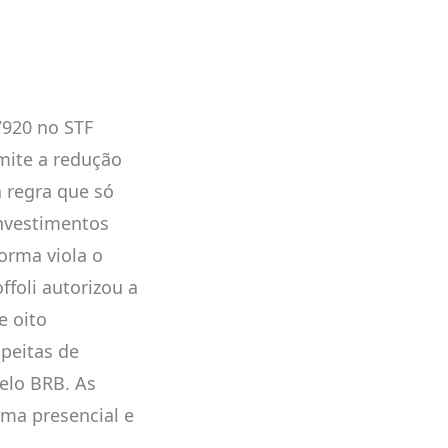
7920 no STF
mite a redução
a regra que só
investimentos
orma viola o
ffoli autorizou a
e oito
peitas de
elo BRB. As
rma presencial e