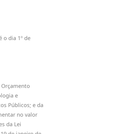
 o dia 1º de
ao Orçamento
ologia e
os Públicos; e da
mentar no valor
es da Lei
19 de janeiro de