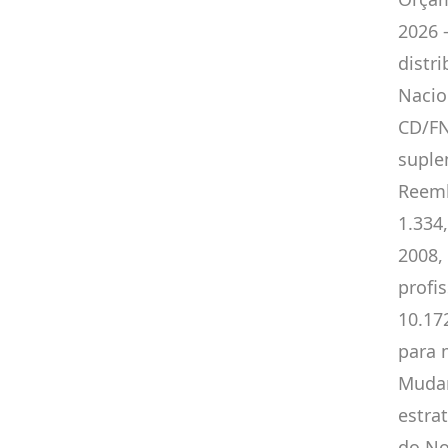
2026 
distr
Nacio
CD/FN
suple
Reemb
1.334,
2008, 
profi
10.172
para 
Mudan
estra
do No