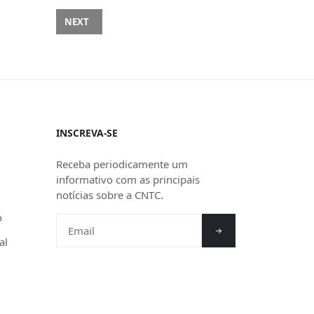
NEXT ARTICLE: BASTIDORES | EDIÇÃO 47
NEXT
INSCREVA-SE
Receba periodicamente um
informativo com as principais
notícias sobre a CNTC.
o
al