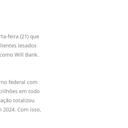
a-feira (21) que
lientes lesados
a como Will Bank.
rno federal com
trilhões em todo
dação totalizou
m 2024. Com isso,