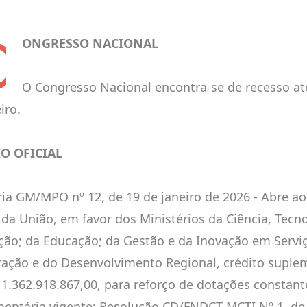
C
ONGRESSO NACIONAL
O Congresso Nacional encontra-se de recesso até
iro.
IO OFICIAL
ria GM/MPO nº 12, de 19 de janeiro de 2026 - Abre 
l da União, em favor dos Ministérios da Ciência, Tecn
ção; da Educação; da Gestão e da Inovação em Serviç
ração e do Desenvolvimento Regional, crédito suple
 1.362.918.867,00, para reforço de dotações constant
entária vigente; Resolução CD/FNDCT MCTI Nº 1, de 