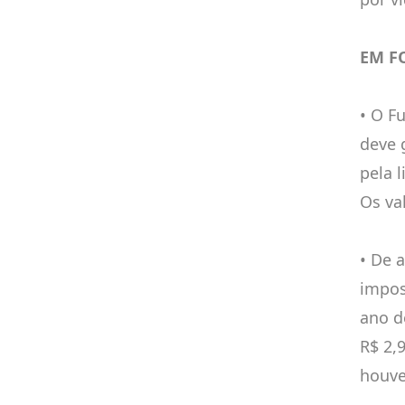
EM F
• O F
deve 
pela 
Os va
• De 
impos
ano d
R$ 2,
houve