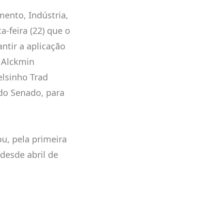
mento, Indústria,
-feira (22) que o
ntir a aplicação
. Alckmin
lsinho Trad
do Senado, para
ou, pela primeira
 desde abril de