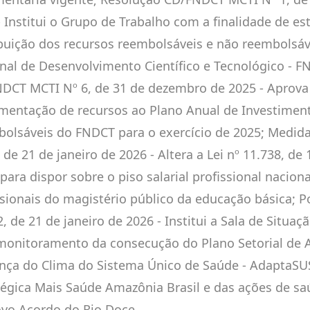
- Institui o Grupo de Trabalho com a finalidade de es
ibuição dos recursos reembolsáveis e não reembolsá
nal de Desenvolvimento Científico e Tecnológico - F
DCT MCTI Nº 6, de 31 de dezembro de 2025 - Aprova
mentação de recursos ao Plano Anual de Investimen
olsáveis do FNDCT para o exercício de 2025; Medida 
 de 21 de janeiro de 2026 - Altera a Lei nº 11.738, de 
para dispor sobre o piso salarial profissional nacion
ssionais do magistério público da educação básica; 
, de 21 de janeiro de 2026 - Institui a Sala de Situaç
monitoramento da consecução do Plano Setorial de 
ça do Clima do Sistema Único de Saúde - AdaptaSU
tégica Mais Saúde Amazônia Brasil e das ações de s
vo Acordo do Rio Doce.