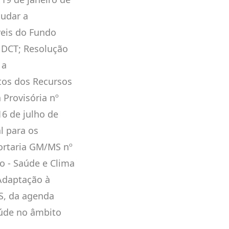
tudar a
veis do Fundo
NDCT; Resolução
 a
tos dos Recursos
Provisória nº
16 de julho de
al para os
Portaria GM/MS nº
ão - Saúde e Clima
Adaptação à
S, da agenda
aúde no âmbito