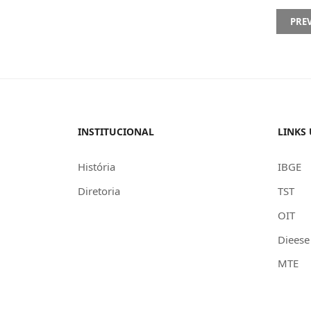
PREVI
PRE
INSTITUCIONAL
LINKS 
História
IBGE
Diretoria
TST
OIT
Dieese
MTE