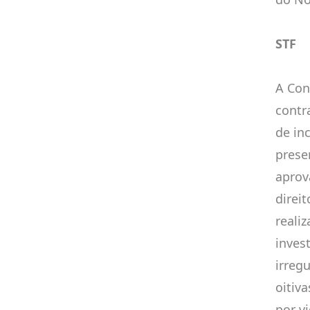
STF
A Con
contr
de in
prese
aprov
direit
reali
inves
irreg
oitiv
por v