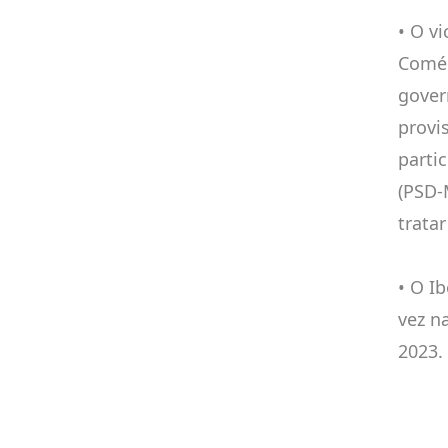
• O v
Comér
gover
provi
parti
(PSD-
trata
• O I
vez na
2023.