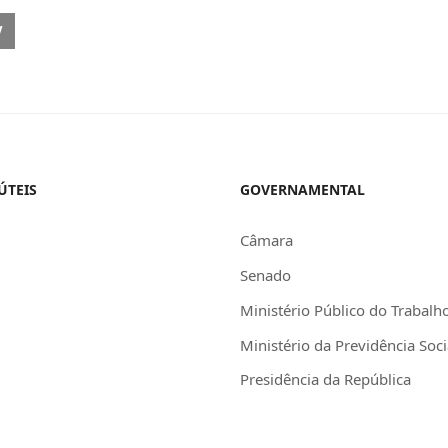
OUS ARTICLE: BASTIDORES | EDIÇÃO 65
V
ÚTEIS
GOVERNAMENTAL
Câmara
Senado
Ministério Público do Trabalh
Ministério da Previdência Soci
Presidência da República