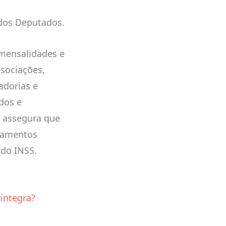
dos Deputados.
 mensalidades e
ssociações,
adorias e
dos e
s assegura que
agamentos
 do INSS.
integra?