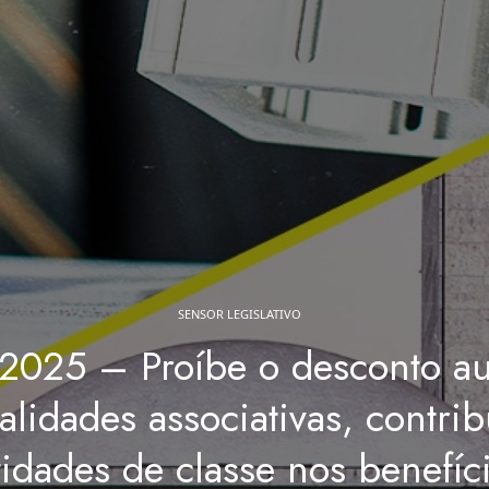
SENSOR LEGISLATIVO
2025 – Proíbe o desconto au
lidades associativas, contrib
tidades de classe nos benefíc