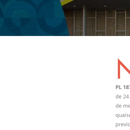
PL 18
de 24
de me
quais
previ