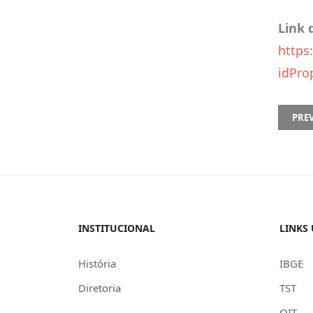
Link 
https
idPro
PREVI
PRE
INSTITUCIONAL
LINKS 
História
IBGE
Diretoria
TST
OIT