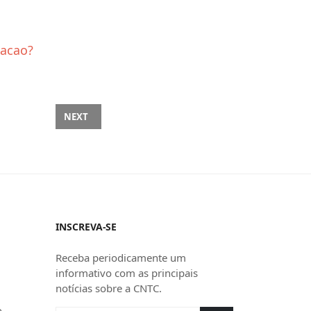
tacao?
O PROJETO DE LEI Nº1.087, DE 2025 E AS PERSPECTIVAS DE TRIBUTAÇ
NEXT ARTICLE: PL 1731/2025 - DISPÕE SOBRE A EXT
NEXT
INSCREVA-SE
Receba periodicamente um
informativo com as principais
notícias sobre a CNTC.
o