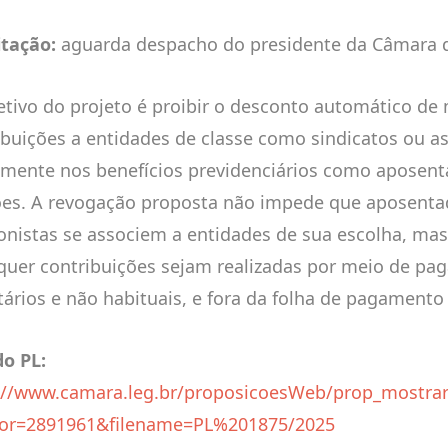
tação:
aguarda despacho do presidente da Câmara 
etivo do projeto é proibir o desconto automático de
ibuições a entidades de classe como sindicatos ou a
amente nos benefícios previdenciários como aposent
es. A revogação proposta não impede que aposenta
onistas se associem a entidades de sua escolha, ma
quer contribuições sejam realizadas por meio de p
tários e não habituais, e fora da folha de pagamento
do PL:
://www.camara.leg.br/proposicoesWeb/prop_mostrar
or=2891961&filename=PL%201875/2025