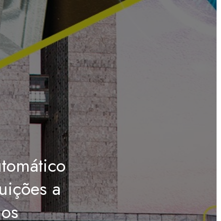
tomático
uições a
ios