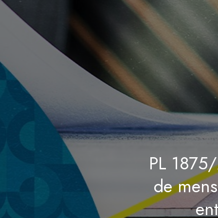
PL 1875/
de mensa
en