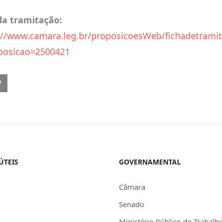
da tramitação:
://www.camara.leg.br/proposicoesWeb/fichadetrami
posicao=2500421
OUS ARTICLE: REQ 4/2025 (CMO) – AUDIÊNCIA PÚBLICA PARA DEBATER 
V
ÚTEIS
GOVERNAMENTAL
Câmara
Senado
Ministério Público do Trabalh