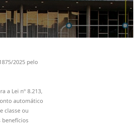
1875/2025 pelo
a a Lei nº 8.213,
conto automático
e classe ou
 benefícios