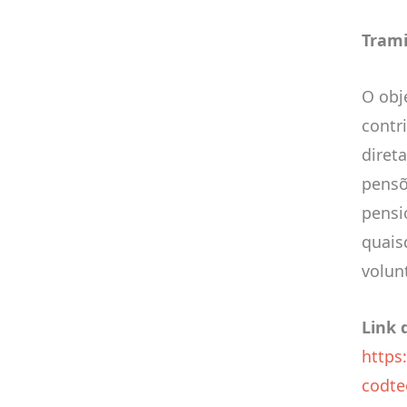
Trami
O obj
contr
diret
pensõ
pensi
quais
volun
Link 
https
codte