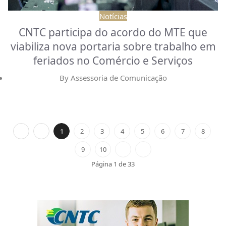
Notícias
CNTC participa do acordo do MTE que
viabiliza nova portaria sobre trabalho em
feriados no Comércio e Serviços
By
Assessoria de Comunicação
1
2
3
4
5
6
7
8
9
10
Página 1 de 33