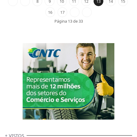
8
9
10
11
12
13
14
15
16
17
Página 13 de 33
+ VISTOS