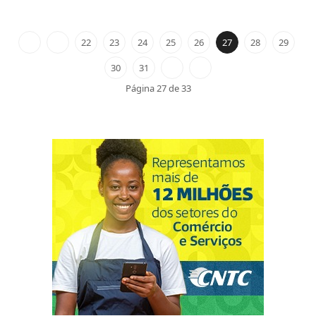
22
23
24
25
26
27
28
29
30
31
Página 27 de 33